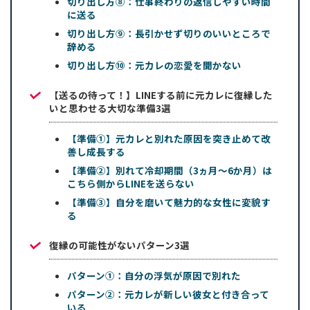
切り出し方⑧：仕事終わりの返信しやすい時間
に送る
切り出し方⑨：長引かせず切りのいいところで
辞める
切り出し方⑩：元カレの恋愛を聞かない
【送るの待って！】LINEする前に元カレに復縁した
いと思わせる大切な準備3選
【準備①】元カレと別れた原因を突き止めて改
善し成長する
【準備②】別れて冷却期間（3ヵ月～6か月）は
こちら側からLINEを送らない
【準備③】自分を磨いて魅力的な女性に変貌す
る
復縁の可能性がないパターン3選
パターン①：自分の浮気が原因で別れた
パターン②：元カレが新しい彼女と付き合って
いる